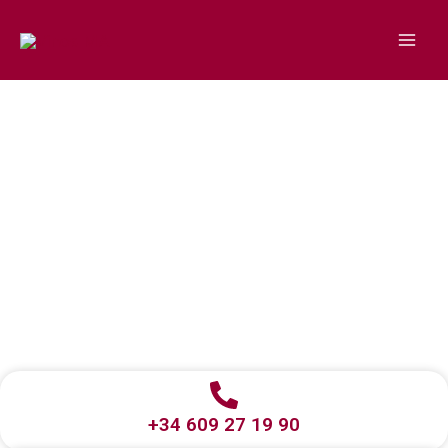
Ir
al
contenido
Contacta con VinosMA
+34 609 27 19 90