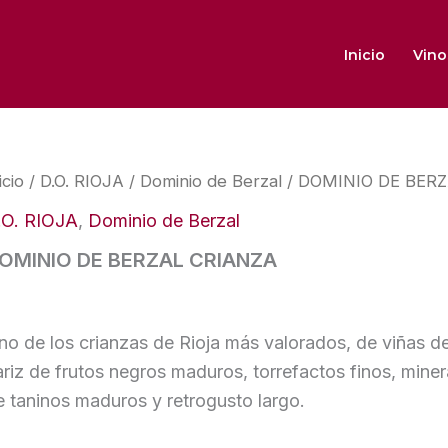
Inicio
Vino
icio
/
D.O. RIOJA
/
Dominio de Berzal
/ DOMINIO DE BER
.O. RIOJA
,
Dominio de Berzal
OMINIO DE BERZAL CRIANZA
no de los crianzas de Rioja más valorados, de viñas d
ariz de frutos negros maduros, torrefactos finos, minera
e taninos maduros y retrogusto largo.