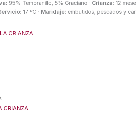
va:
95% Tempranillo, 5% Graciano ·
Crianza:
12 meses
Servicio:
17 ºC ·
Maridaje:
embutidos, pescados y carn
A
A CRIANZA