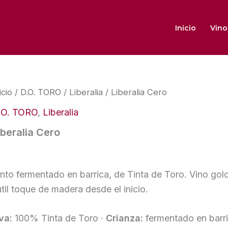
Inicio
Vino
icio
/
D.O. TORO
/
Liberalia
/ Liberalia Cero
.O. TORO
,
Liberalia
iberalia Cero
into fermentado en barrica, de Tinta de Toro. Vino gol
util toque de madera desde el inicio.
va:
100% Tinta de Toro ·
Crianza:
fermentado en barri